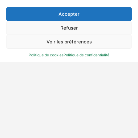
Accepter
Refuser
© 2023 - A+A architectes - SARL d’Architecture et
d’Aménagement - 1 bis, Villa Guizot, 75017 PARIS
Voir les préférences
Site remanié par
l'Atelier d'Olympe
Politique de cookies
Politique de confidentialité