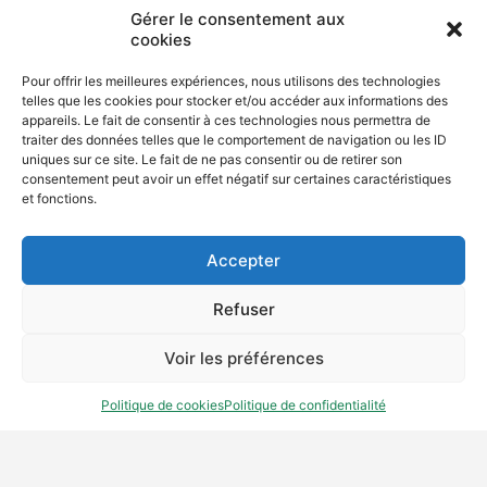
Gérer le consentement aux
cookies
Mentions légales
Pour offrir les meilleures expériences, nous utilisons des technologies
Politique de confidentialité
telles que les cookies pour stocker et/ou accéder aux informations des
appareils. Le fait de consentir à ces technologies nous permettra de
Politique de cookies
traiter des données telles que le comportement de navigation ou les ID
uniques sur ce site. Le fait de ne pas consentir ou de retirer son
consentement peut avoir un effet négatif sur certaines caractéristiques
et fonctions.
Accepter
Refuser
© 2023 - A+A architectes - SARL d’Architecture et
d’Aménagement - 1 bis, Villa Guizot, 75017 PARIS
Voir les préférences
Site remanié par
l'Atelier d'Olympe
Politique de cookies
Politique de confidentialité